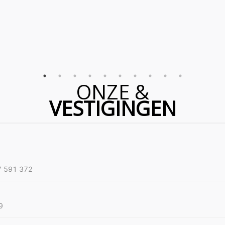
ONZE &
VESTIGINGEN
7 591 372
9