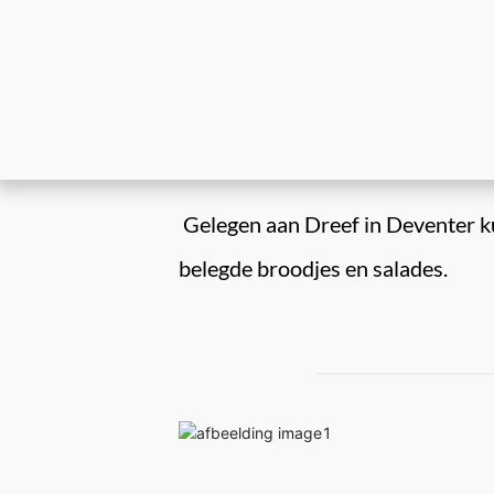
 Gelegen aan Dreef in Deventer kunt u dagelijks bij ons terecht voor een groot assortiment maaltijden, frites, snacks, 
belegde broodjes en salades.