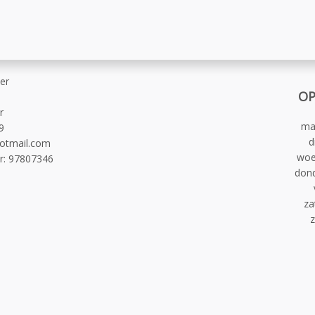
er
OP
r
ma
9
d
otmail.com
woe
r
:
97807346
don
za