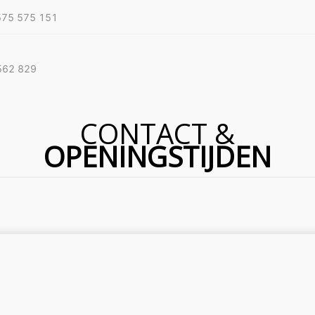
0575 575 151
 562 829
CONTACT
&
OPENINGSTIJDEN